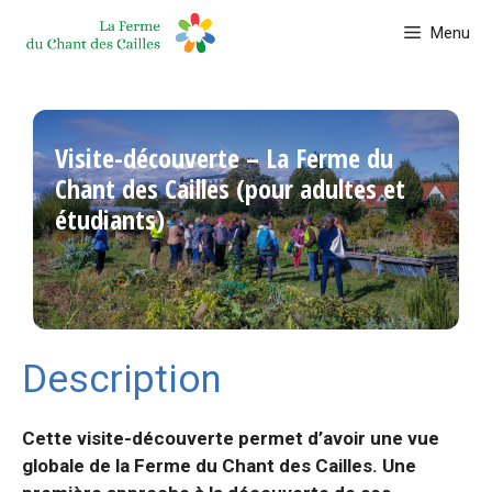
Aller
Menu
au
contenu
Visite-découverte – La Ferme du
Chant des Cailles (pour adultes et
étudiants)
Description
Cette visite-découverte permet d’avoir une vue
globale de la Ferme du Chant des Cailles. Une