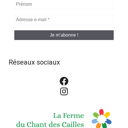
Prénom
Adresse
e-
mail
*
Réseaux sociaux
Facebook
Instagram