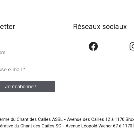
etter
Réseaux sociaux
Faceboo
I
m
se
erme du Chant des Cailles ASBL - Avenue des Cailles 12 à 1170 Brux
rative du Chant des Cailles SC - Avenue Léopold Wiener 67 à 1170 