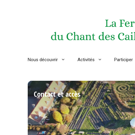
Aller
au
contenu
Nous découvrir
Activités
Participer
Contact et accès