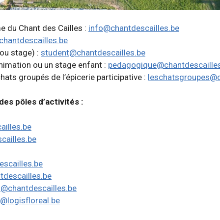
me du Chant des Cailles :
info@chantdescailles.be
chantdescailles.be
ou stage) :
student@chantdescailles.be
nimation ou un stage enfant :
pedagogique@chantdescaille
ats groupés de l’épicerie participative :
leschatsgroupes@c
es pôles d’activités :
illes.be
ailles.be
scailles.be
tdescailles.be
@chantdescailles.be
e@logisfloreal.be