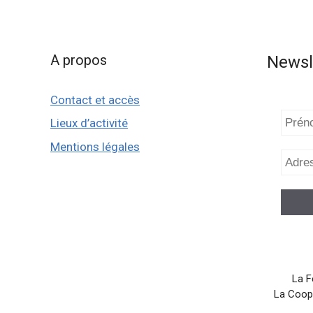
A propos
Newsl
Contact et accès
Préno
Lieux d’activité
Mentions légales
Adres
e-
mail
*
La F
La Coopé