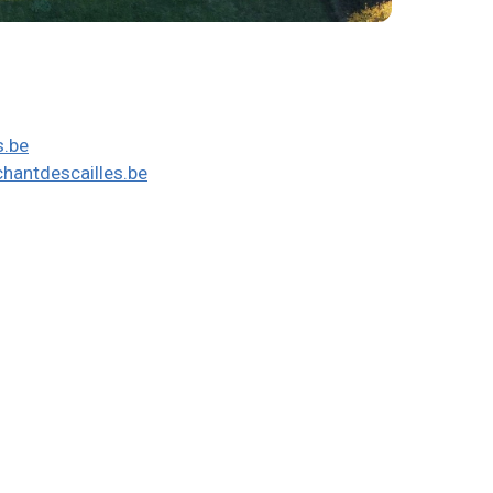
s.be
hantdescailles.be