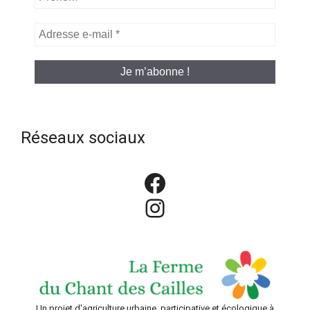
Adresse
e-
mail
*
Réseaux sociaux
Facebook
Instagram
Un projet d'agriculture urbaine, participative et écologique à