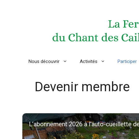
Aller
au
contenu
Nous découvrir
Activités
Participer
Devenir membre
L’abonnement 2026 à l’auto-cueillette d